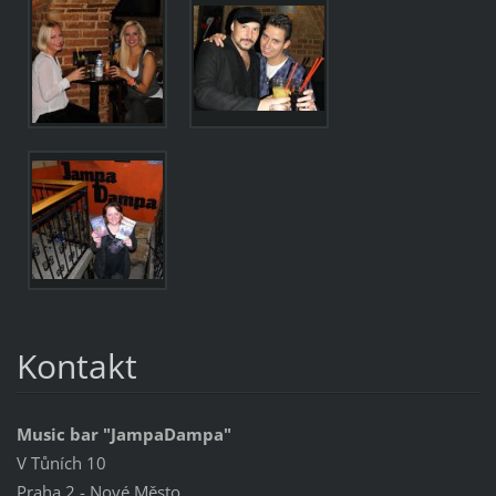
Kontakt
Music bar "JampaDampa"
V Tůních 10
Praha 2 - Nové Město