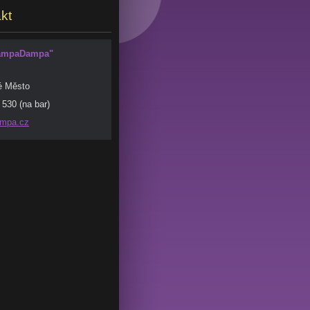
kt
JampaDampa"
é Město
530 (na bar)
mpa.
cz