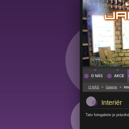
O NÁS
AKCE
O NÁS
>
Galerie
>
Int
Interiér
Tato fotogalerie je prázdn