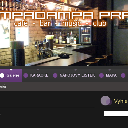
Galerie
KARAOKE
NÁPOJOVÝ LÍSTEK
MAPA
eriér
Vyhle
á.