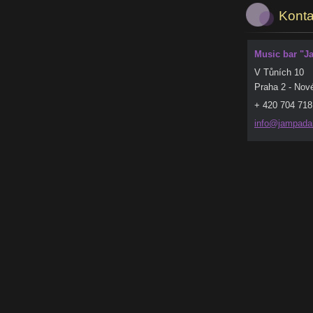
Konta
Music bar "
V Tůních 10
Praha 2 - Nov
+ 420 704 718 
info@jam
pada