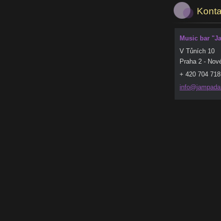
Konta
Music bar "
V Tůních 10
Praha 2 - Nov
+ 420 704 718 
info@jam
pada