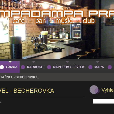
Galerie
KARAOKE
NÁPOJOVÝ LÍSTEK
MAPA
EM ŽIVEL - BECHEROVKA
VEL - BECHEROVKA
Vyhle
á.