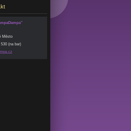
kt
JampaDampa"
é Město
530 (na bar)
mpa.
cz