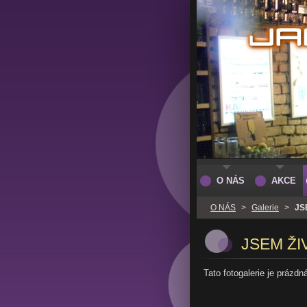
O NÁS
AKCE
O NÁS
>
Galerie
>
JS
JSEM ŽI
Tato fotogalerie je prázdn