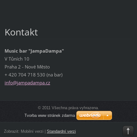
Kontakt
Music bar "JampaDampa"
V Tůních 10
Praha 2 - Nové Město
+ 420 704 718 530 (na bar)
info@jam
padampa.
cz
© 2011 Všechna práva vyhrazena.
Tvorba www stránek zdarma
Zobrazit:
Mobilní verzi
|
Standardní verzi