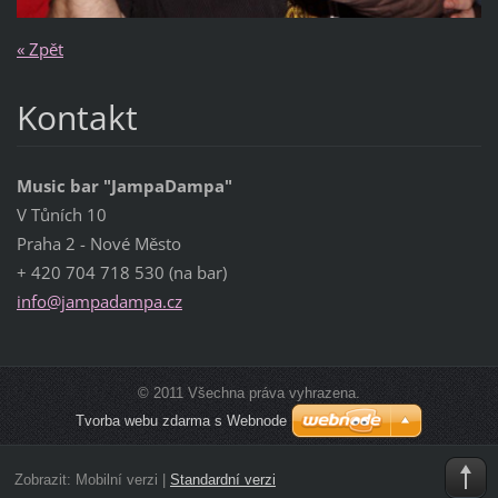
« Zpět
Kontakt
Music bar "JampaDampa"
V Tůních 10
Praha 2 - Nové Město
+ 420 704 718 530 (na bar)
info@jam
padampa.
cz
© 2011 Všechna práva vyhrazena.
Tvorba webu zdarma s Webnode
Zobrazit:
Mobilní verzi
|
Standardní verzi