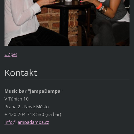
« Zpět
Kontakt
Music bar "JampaDampa"
V Tůních 10
Praha 2 - Nové Město
+ 420 704 718 530 (na bar)
info@jam
padampa.
cz