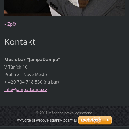
« Zpět
Kontakt
Music bar "JampaDampa"
V Tůních 10
Praha 2 - Nové Město
+ 420 704 718 530 (na bar)
info@jam
padampa.
cz
© 2011 Všechna práva vyhrazena.
Vytvořte si webové stránky zdarma!