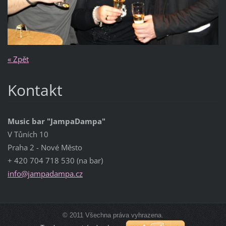
« Zpět
Kontakt
Music bar "JampaDampa"
V Tůních 10
Praha 2 - Nové Město
+ 420 704 718 530 (na bar)
info@jam
padampa.
cz
© 2011 Všechna práva vyhrazena.