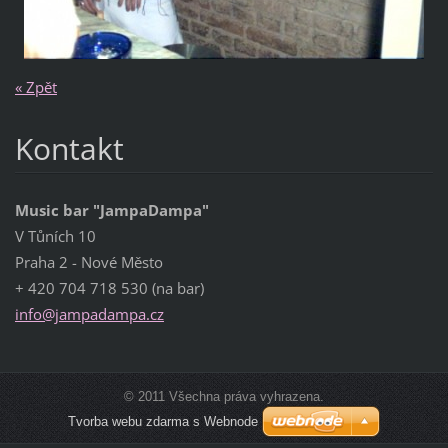
« Zpět
Kontakt
Music bar "JampaDampa"
V Tůních 10
Praha 2 - Nové Město
+ 420 704 718 530 (na bar)
info@jam
padampa.
cz
© 2011 Všechna práva vyhrazena.
Tvorba webu zdarma s Webnode