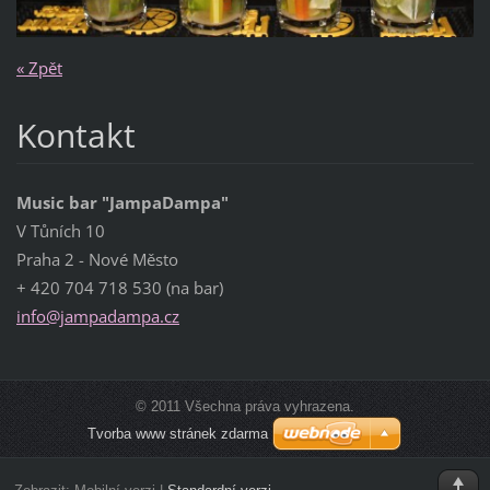
« Zpět
Kontakt
Music bar "JampaDampa"
V Tůních 10
Praha 2 - Nové Město
+ 420 704 718 530 (na bar)
info@jam
padampa.
cz
© 2011 Všechna práva vyhrazena.
Tvorba www stránek zdarma