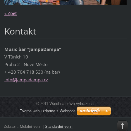
« Zpět
Kontakt
Music bar "JampaDampa"
V Tůních 10
Praha 2 - Nové Město
+ 420 704 718 530 (na bar)
info@jam
padampa.
cz
© 2011 Všechna práva vyhrazena.
Tvorba webu zdarma s Webnode
Zobrazit:
Mobilní verzi
|
Standardní verzi