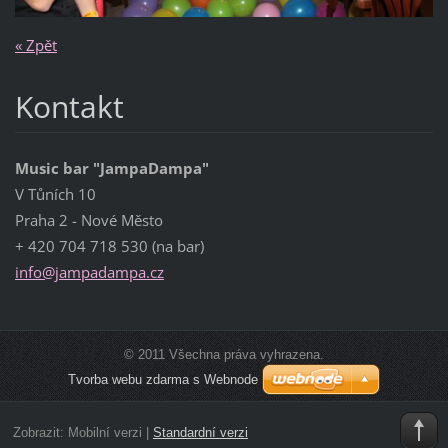
« Zpět
Kontakt
Music bar "JampaDampa"
V Tůních 10
Praha 2 - Nové Město
+ 420 704 718 530 (na bar)
info@jam
padampa.
cz
© 2011 Všechna práva vyhrazena.
Tvorba webu zdarma s Webnode
Zobrazit:
Mobilní verzi
|
Standardní verzi