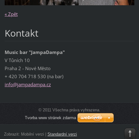
« Zpět
Kontakt
Music bar "JampaDampa"
V Tůních 10
Praha 2 - Nové Město
+ 420 704 718 530 (na bar)
info@jam
padampa.
cz
© 2011 Všechna práva vyhrazena.
Tvorba www stránek zdarma
Zobrazit:
Mobilní verzi
|
Standardní verzi